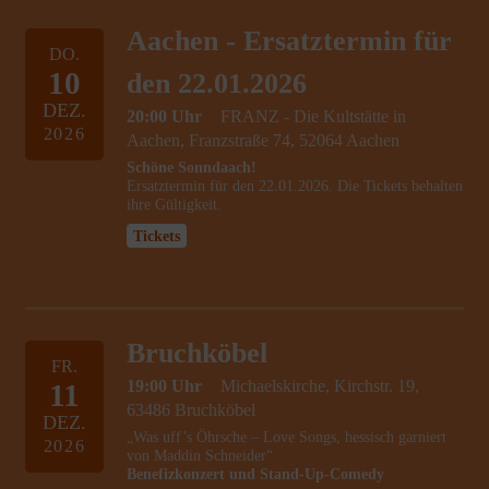
Aachen - Ersatztermin für
DO.
10
den 22.01.2026
DEZ.
20:00 Uhr
FRANZ - Die Kultstätte in
2026
Aachen, Franzstraße 74, 52064 Aachen
Schöne Sonndaach!
Ersatztermin für den 22.01.2026. Die Tickets behalten
ihre Gültigkeit.
Tickets
Bruchköbel
FR.
19:00 Uhr
Michaelskirche, Kirchstr. 19,
11
63486 Bruchköbel
DEZ.
„Was uff’s Öhrsche – Love Songs, hessisch garniert
2026
von Maddin Schneider“
Benefizkonzert und Stand-Up-Comedy