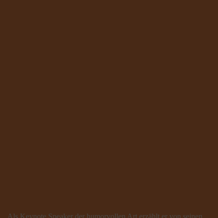
Als Keynote Speaker der humorvollen Art erzählt er von seinen