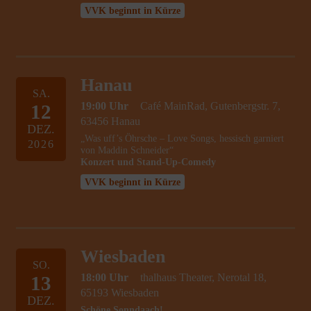
VVK beginnt in Kürze
Hanau
SA.
19:00 Uhr
Café MainRad, Gutenbergstr. 7,
12
63456 Hanau
DEZ.
„Was uff’s Öhrsche – Love Songs, hessisch garniert
2026
von Maddin Schneider“
Konzert und Stand-Up-Comedy
VVK beginnt in Kürze
Wiesbaden
SO.
18:00 Uhr
thalhaus Theater, Nerotal 18,
13
65193 Wiesbaden
DEZ.
Schöne Sonndaach!